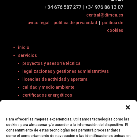
+34 676 587 277 | +34 976 88 13 07
central@dimca.es
aviso legal
|
política de privacidad
|
política de
cookies
inicio
servicios
proyectos y asesoría técnica
legalizaciones y gestiones administrativas
licencias de actividad y apertura
calidad y medio ambiente
certificados energéticos
seguridad industrial: marcado CE-1215
optimización de procesos: Lean
I+D+I
Para ofrecer las mejores experiencias, utilizamos tecnologías como las
cookies para almacenar y/o acceder a la información del dispositivo. El
consentimiento de estas tecnologías nos permitirá procesar datos
proyectos realizados
como el comportamiento de navegación o las identificaciones únicas en